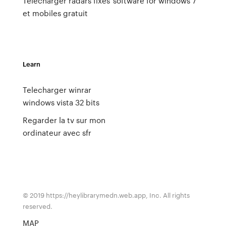
Telecharger radars fixes
software for windows 7
et mobiles gratuit
Learn
Telecharger winrar
windows vista 32 bits
Regarder la tv sur mon
ordinateur avec sfr
© 2019 https://heylibrarymedn.web.app, Inc. All rights
reserved.
MAP